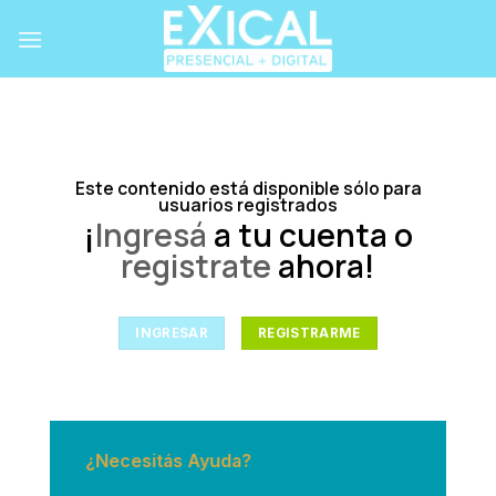
Skip
to
content
Este contenido está disponible sólo para
usuarios registrados
¡
Ingresá
a tu cuenta o
registrate
ahora!
INGRESAR
REGISTRARME
¿Necesitás Ayuda?