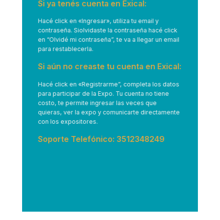
Si ya tenés cuenta en Exical:
Hacé click en
«Ingresar»
, utiliza tu email y
contraseña. Siolvidaste la contraseña hacé click
en “Olvidé mi contraseña”, te va a llegar un email
para restablecerla.
Si aún no creaste tu cuenta en Exical:
Hacé click en
«Registrarme”
, completa los datos
para participar de la Expo. Tu cuenta no tiene
costo, te permite ingresar las veces que
quieras, ver la expo y comunicarte directamente
con los expositores.
Soporte Telefónico: 3512348249