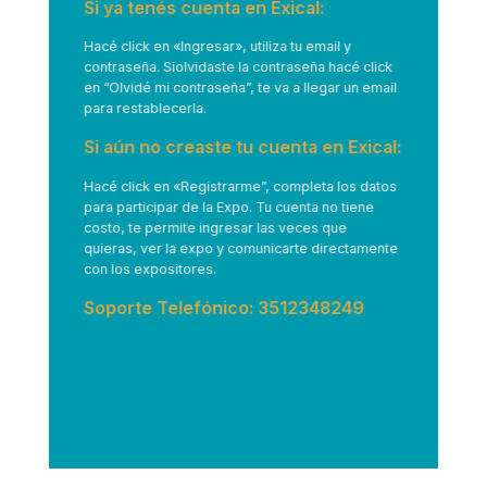
Si ya tenés cuenta en Exical:
Hacé click en
«Ingresar»
, utiliza tu email y
contraseña. Siolvidaste la contraseña hacé click
en “Olvidé mi contraseña”, te va a llegar un email
para restablecerla.
Si aún no creaste tu cuenta en Exical:
Hacé click en
«Registrarme”
, completa los datos
para participar de la Expo. Tu cuenta no tiene
costo, te permite ingresar las veces que
quieras, ver la expo y comunicarte directamente
con los expositores.
Soporte Telefónico: 3512348249