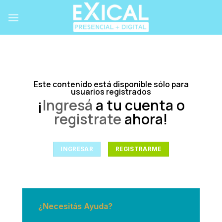
Skip
to
content
Este contenido está disponible sólo para
usuarios registrados
¡
Ingresá
a tu cuenta o
registrate
ahora!
INGRESAR
REGISTRARME
¿Necesitás Ayuda?