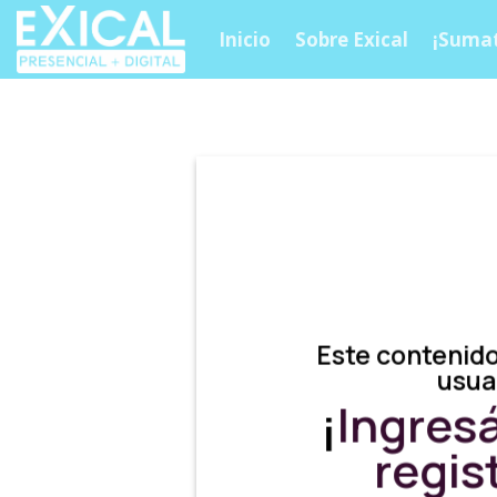
Skip
Inicio
Sobre Exical
¡Sumat
to
content
Este contenido
usua
¡
Ingres
regis