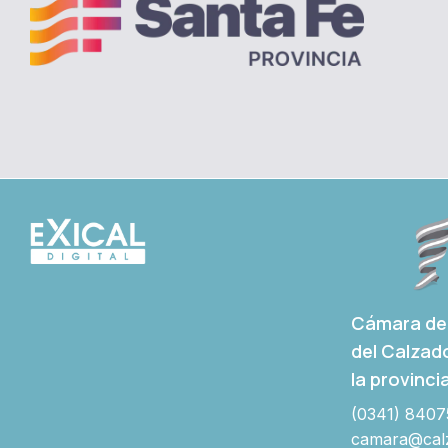
Cámara de 
del Calzad
la provinci
(0341) 8407
camara@calz