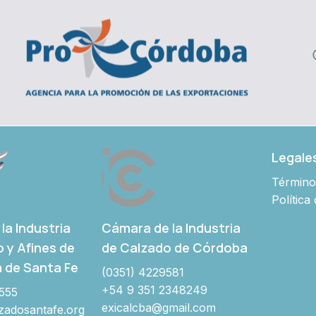
Legale
Término
Política
Cámara de la Industria
la Industria
de Calzado de Córdoba
o y Afines de
a de Santa Fe
(0351) 4229581
+54 9 351 2348249
555
exicalcba@gmail.com
adosantafe.org