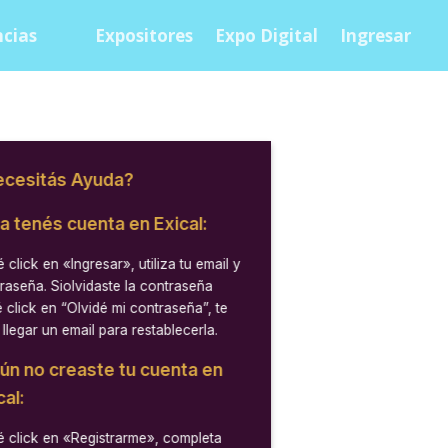
cias
Expositores
Expo Digital
Ingresar
cesitás Ayuda?
ya tenés cuenta en Exical:
 click en
«Ingresar»
, utiliza tu email y
raseña. Siolvidaste la contraseña
 click en “Olvidé mi contraseña”, te
 llegar un email para restablecerla.
aún no creaste tu cuenta en
cal:
 click en
«Registrarme»
, completa