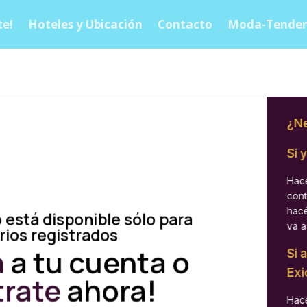
e!
Hoteles y Ubicación
Contacto
Moda-Tenden
¿Ne
Si 
Hacé
cont
hacé
 está disponible sólo para
va a
rios registrados
á
a tu cuenta o
Si 
Exi
trate
ahora!
Hacé