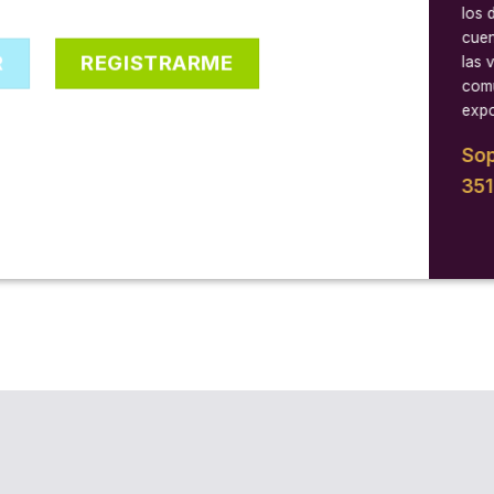
los 
cuen
R
REGISTRARME
las 
comu
expo
Sop
35