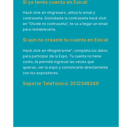
Si ya tenés cuenta en Exical:
Hacé click en
«Ingresar»
, utiliza tu email y
contraseña. Siolvidaste la contraseña hacé click
en “Olvidé mi contraseña”, te va a llegar un email
para restablecerla.
Si aún no creaste tu cuenta en Exical:
Hacé click en
«Registrarme”
, completa los datos
para participar de la Expo. Tu cuenta no tiene
costo, te permite ingresar las veces que
quieras, ver la expo y comunicarte directamente
con los expositores.
Soporte Telefónico: 3512348249