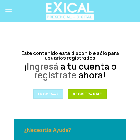
Skip
to
content
Este contenido está disponible sólo para
usuarios registrados
¡
Ingresá
a tu cuenta o
registrate
ahora!
INGRESAR
REGISTRARME
¿Necesitás Ayuda?