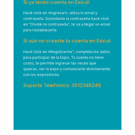
Si ya tenés cuenta en Exical:
Hacé click en
«Ingresar»
, utiliza tu email y
contraseña. Siolvidaste la contraseña hacé click
en “Olvidé mi contraseña”, te va a llegar un email
para restablecerla.
Si aún no creaste tu cuenta en Exical:
Hacé click en
«Registrarme”
, completa los datos
para participar de la Expo. Tu cuenta no tiene
costo, te permite ingresar las veces que
quieras, ver la expo y comunicarte directamente
con los expositores.
Soporte Telefónico: 3512348249