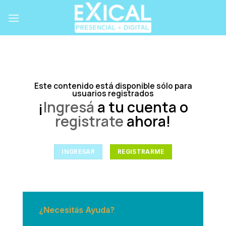
Skip
to
content
Este contenido está disponible sólo para
usuarios registrados
¡
Ingresá
a tu cuenta o
registrate
ahora!
INGRESAR
REGISTRARME
¿Necesitás Ayuda?