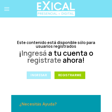
Skip
to
content
Este contenido está disponible sólo para
usuarios registrados
¡
Ingresá
a tu cuenta o
registrate
ahora!
INGRESAR
REGISTRARME
¿Necesitás Ayuda?