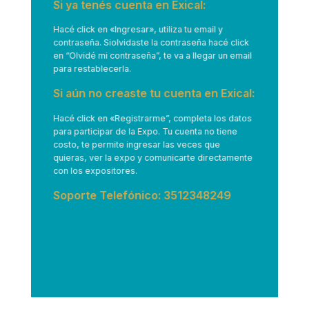
Si ya tenés cuenta en Exical:
Hacé click en
«Ingresar»
, utiliza tu email y
contraseña. Siolvidaste la contraseña hacé click
en “Olvidé mi contraseña”, te va a llegar un email
para restablecerla.
Si aún no creaste tu cuenta en Exical:
Hacé click en
«Registrarme”
, completa los datos
para participar de la Expo. Tu cuenta no tiene
costo, te permite ingresar las veces que
quieras, ver la expo y comunicarte directamente
con los expositores.
Soporte Telefónico: 3512348249