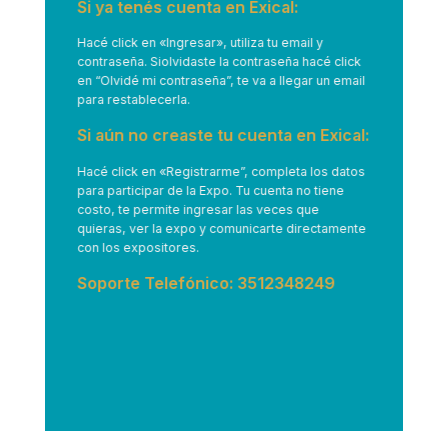
Si ya tenés cuenta en Exical:
Hacé click en
«Ingresar»
, utiliza tu email y
contraseña. Siolvidaste la contraseña hacé click
en “Olvidé mi contraseña”, te va a llegar un email
para restablecerla.
Si aún no creaste tu cuenta en Exical:
Hacé click en
«Registrarme”
, completa los datos
para participar de la Expo. Tu cuenta no tiene
costo, te permite ingresar las veces que
quieras, ver la expo y comunicarte directamente
con los expositores.
Soporte Telefónico: 3512348249