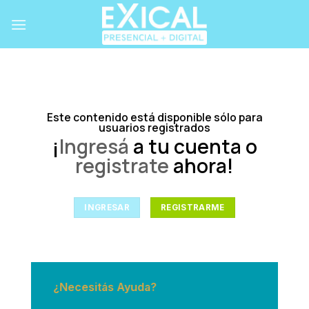
Skip
to
content
Este contenido está disponible sólo para
usuarios registrados
¡
Ingresá
a tu cuenta o
registrate
ahora!
INGRESAR
REGISTRARME
¿Necesitás Ayuda?