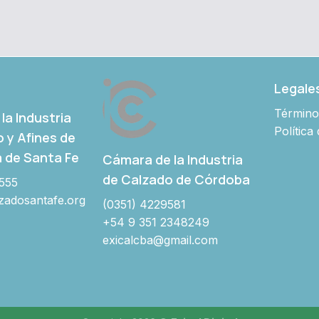
Legale
Término
la Industria
Política
o y Afines de
a de Santa Fe
Cámara de la Industria
de Calzado de Córdoba
555
adosantafe.org
(0351) 4229581
+54 9 351 2348249
exicalcba@gmail.com