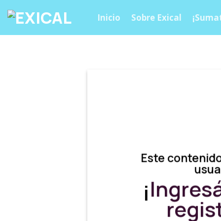
Skip
Inicio
Sobre Exical
¡Sumat
to
content
Este contenido
usua
¡
Ingres
regis