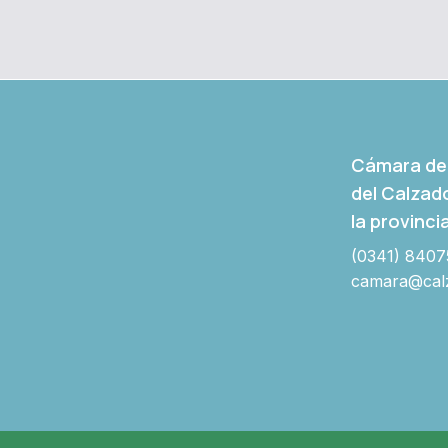
Cámara de 
del Calzad
la provinci
(0341) 8407
camara@calz