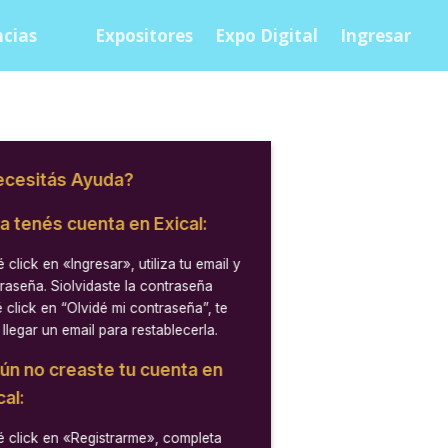
cias
Expositores
Expo Digital
Ingresar
cesitás Ayuda?
ya tenés cuenta en Exical:
 click en
«Ingresar»
, utiliza tu email y
raseña. Siolvidaste la contraseña
 click en “Olvidé mi contraseña”, te
 llegar un email para restablecerla.
aún no creaste tu cuenta en
cal:
 click en
«Registrarme»
, completa