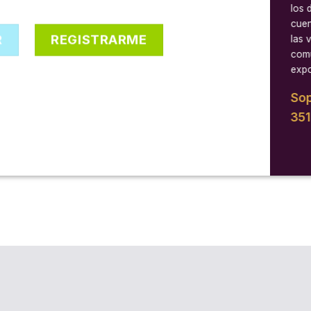
los 
cuen
R
REGISTRARME
las 
comu
expo
Sop
35