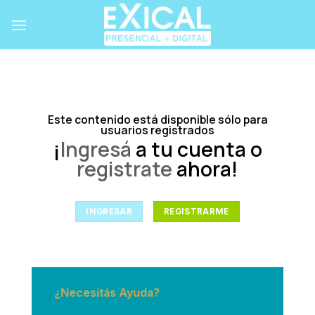
Skip
to
content
Este contenido está disponible sólo para
usuarios registrados
¡
Ingresá
a tu cuenta o
registrate
ahora!
INGRESAR
REGISTRARME
¿Necesitás Ayuda?