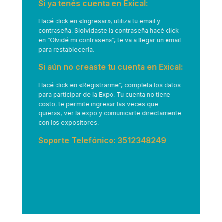
Si ya tenés cuenta en Exical:
Hacé click en
«Ingresar»
, utiliza tu email y
contraseña. Siolvidaste la contraseña hacé click
en “Olvidé mi contraseña”, te va a llegar un email
para restablecerla.
Si aún no creaste tu cuenta en Exical:
Hacé click en
«Registrarme”
, completa los datos
para participar de la Expo. Tu cuenta no tiene
costo, te permite ingresar las veces que
quieras, ver la expo y comunicarte directamente
con los expositores.
Soporte Telefónico: 3512348249