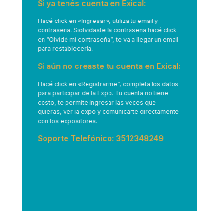
Si ya tenés cuenta en Exical:
Hacé click en
«Ingresar»
, utiliza tu email y
contraseña. Siolvidaste la contraseña hacé click
en “Olvidé mi contraseña”, te va a llegar un email
para restablecerla.
Si aún no creaste tu cuenta en Exical:
Hacé click en
«Registrarme”
, completa los datos
para participar de la Expo. Tu cuenta no tiene
costo, te permite ingresar las veces que
quieras, ver la expo y comunicarte directamente
con los expositores.
Soporte Telefónico: 3512348249