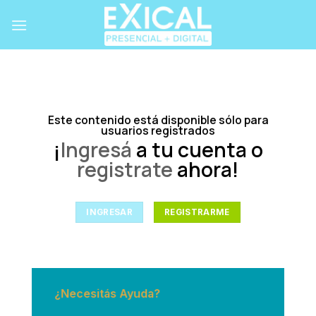
Skip
to
content
Este contenido está disponible sólo para
usuarios registrados
¡
Ingresá
a tu cuenta o
registrate
ahora!
INGRESAR
REGISTRARME
¿Necesitás Ayuda?