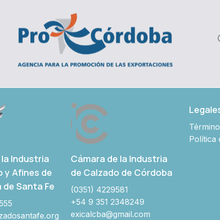
Legale
Término
Política
Cámara de la Industria
la Industria
de Calzado de Córdoba
o y Afines de
a de Santa Fe
(0351) 4229581
+54 9 351 2348249
555
exicalcba@gmail.com
adosantafe.org