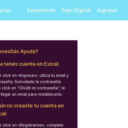
cias
Expositores
Expo Digital
Ingresar
cesitás Ayuda?
ya tenés cuenta en Exical:
 click en
«Ingresar»
, utiliza tu email y
raseña. Siolvidaste la contraseña
 click en “Olvidé mi contraseña”, te
 llegar un email para restablecerla.
aún no creaste tu cuenta en
cal:
 click en
«Registrarme»
, completa