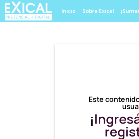
Skip
Inicio
Sobre Exical
¡Sumat
to
content
Este contenido
usua
¡
Ingres
regis