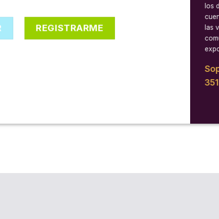
los 
cuen
R
REGISTRARME
las 
comu
expo
Sop
35