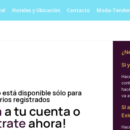
e!
Hoteles y Ubicación
Contacto
Moda-Tenden
¿Ne
Si 
Hacé
cont
hacé
 está disponible sólo para
va a
rios registrados
á
a tu cuenta o
Si 
Exi
trate
ahora!
Hacé