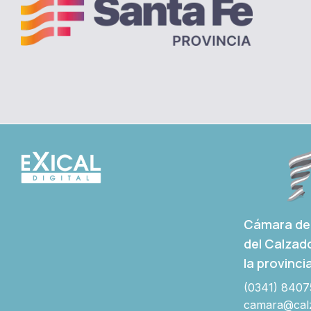
Cámara de 
del Calzad
la provinci
(0341) 8407
camara@calz