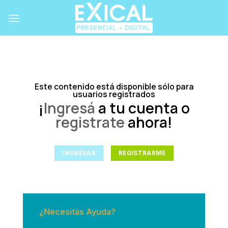
Skip
to
content
Este contenido está disponible sólo para
usuarios registrados
¡
Ingresá
a tu cuenta o
registrate
ahora!
INGRESAR
REGISTRARME
¿Necesitás Ayuda?