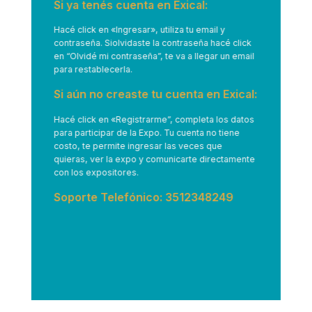
Si ya tenés cuenta en Exical:
Hacé click en
«Ingresar»
, utiliza tu email y
contraseña. Siolvidaste la contraseña hacé click
en “Olvidé mi contraseña”, te va a llegar un email
para restablecerla.
Si aún no creaste tu cuenta en Exical:
Hacé click en
«Registrarme”
, completa los datos
para participar de la Expo. Tu cuenta no tiene
costo, te permite ingresar las veces que
quieras, ver la expo y comunicarte directamente
con los expositores.
Soporte Telefónico: 3512348249