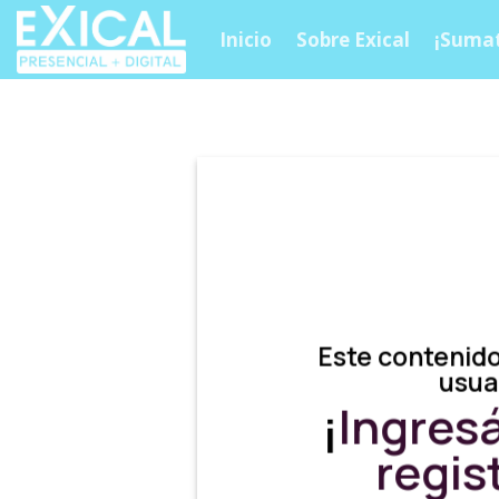
Skip
Inicio
Sobre Exical
¡Sumat
to
content
Este contenido
usua
¡
Ingres
regis