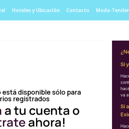
e!
Hoteles y Ubicación
Contacto
Moda-Tenden
¿Ne
Si 
Hacé
cont
hacé
 está disponible sólo para
va a
rios registrados
á
a tu cuenta o
Si 
Exi
trate
ahora!
Hacé