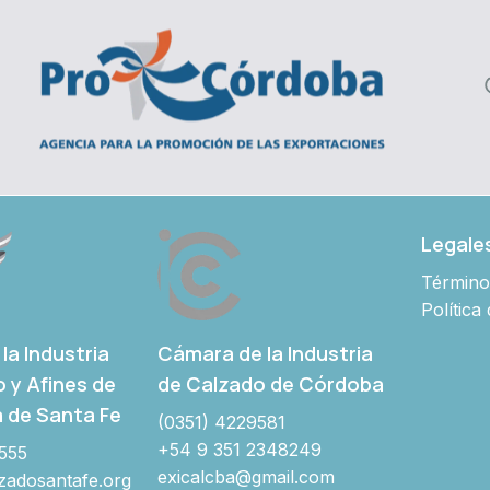
Legale
Término
Política
Cámara de la Industria
la Industria
de Calzado de Córdoba
o y Afines de
a de Santa Fe
(0351) 4229581
+54 9 351 2348249
555
exicalcba@gmail.com
adosantafe.org