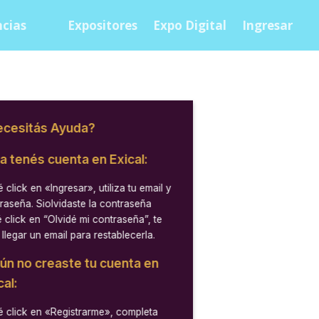
cias
Expositores
Expo Digital
Ingresar
cesitás Ayuda?
ya tenés cuenta en Exical:
 click en
«Ingresar»
, utiliza tu email y
raseña. Siolvidaste la contraseña
 click en “Olvidé mi contraseña”, te
 llegar un email para restablecerla.
aún no creaste tu cuenta en
cal:
 click en
«Registrarme»
, completa