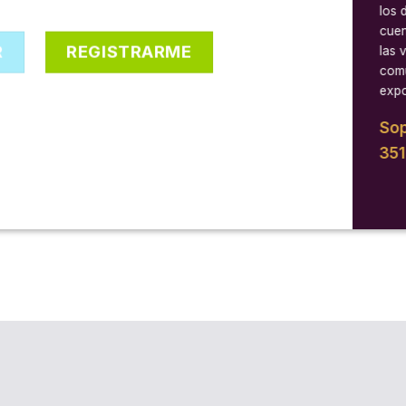
los 
cuen
R
REGISTRARME
las 
comu
expo
Sop
35