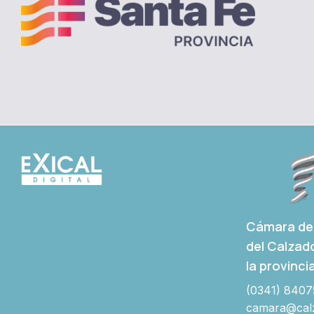
Cámara de 
del Calzad
la provinci
(0341) 8407
camara@calz