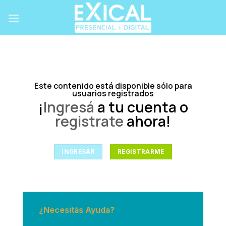
Skip
to
content
Este contenido está disponible sólo para
usuarios registrados
¡
Ingresá
a tu cuenta o
registrate
ahora!
INGRESAR
REGISTRARME
¿Necesitás Ayuda?