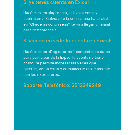
Si ya tenés cuenta en Exical:
Hacé click en
«Ingresar»
, utiliza tu email y
contraseña. Siolvidaste la contraseña hacé click
en “Olvidé mi contraseña”, te va a llegar un email
para restablecerla.
Si aún no creaste tu cuenta en Exical:
Hacé click en
«Registrarme”
, completa los datos
para participar de la Expo. Tu cuenta no tiene
costo, te permite ingresar las veces que
quieras, ver la expo y comunicarte directamente
con los expositores.
Soporte Telefónico: 3512348249