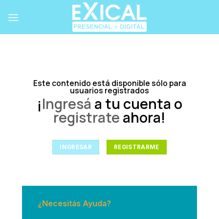
Skip
to
content
Este contenido está disponible sólo para
usuarios registrados
¡
Ingresá
a tu cuenta o
registrate
ahora!
INGRESAR
REGISTRARME
¿Necesitás Ayuda?