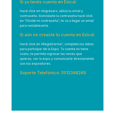
Si ya tenés cuenta en Exical:
Hacé click en
«Ingresar»
, utiliza tu email y
contraseña. Siolvidaste la contraseña hacé click
en “Olvidé mi contraseña”, te va a llegar un email
para restablecerla.
Si aún no creaste tu cuenta en Exical:
Hacé click en
«Registrarme”
, completa los datos
para participar de la Expo. Tu cuenta no tiene
costo, te permite ingresar las veces que
quieras, ver la expo y comunicarte directamente
con los expositores.
Soporte Telefónico: 3512348249