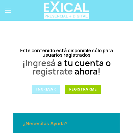
Skip
to
content
Este contenido está disponible sólo para
usuarios registrados
¡
Ingresá
a tu cuenta o
registrate
ahora!
INGRESAR
REGISTRARME
¿Necesitás Ayuda?