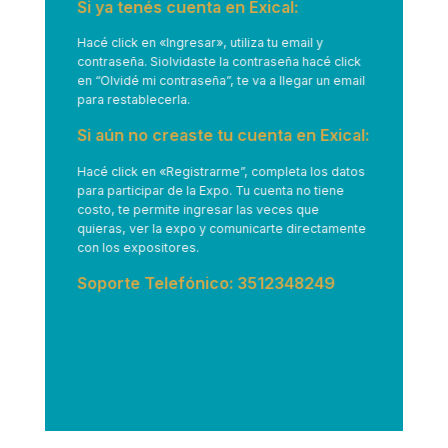
Si ya tenés cuenta en Exical:
Hacé click en
«Ingresar»
, utiliza tu email y
contraseña. Siolvidaste la contraseña hacé click
en “Olvidé mi contraseña”, te va a llegar un email
para restablecerla.
Si aún no creaste tu cuenta en Exical:
Hacé click en
«Registrarme”
, completa los datos
para participar de la Expo. Tu cuenta no tiene
costo, te permite ingresar las veces que
quieras, ver la expo y comunicarte directamente
con los expositores.
Soporte Telefónico: 3512348249