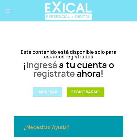
Skip
to
content
Este contenido está disponible sólo para
usuarios registrados
¡
Ingresá
a tu cuenta o
registrate
ahora!
INGRESAR
REGISTRARME
¿Necesitás Ayuda?