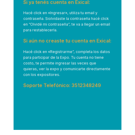
Si ya tenés cuenta en Exical:
Hacé click en
«Ingresar»
, utiliza tu email y
contraseña. Siolvidaste la contraseña hacé click
en “Olvidé mi contraseña”, te va a llegar un email
para restablecerla.
Si aún no creaste tu cuenta en Exical:
Hacé click en
«Registrarme”
, completa los datos
para participar de la Expo. Tu cuenta no tiene
costo, te permite ingresar las veces que
quieras, ver la expo y comunicarte directamente
con los expositores.
Soporte Telefónico: 3512348249