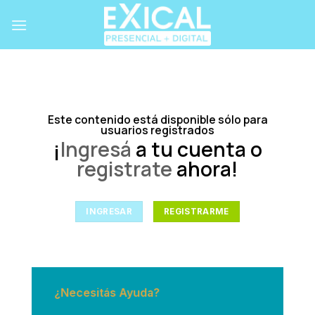
Skip
to
content
Este contenido está disponible sólo para
usuarios registrados
¡
Ingresá
a tu cuenta o
registrate
ahora!
INGRESAR
REGISTRARME
¿Necesitás Ayuda?