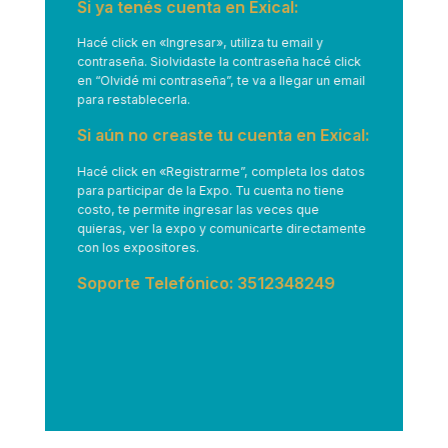
Si ya tenés cuenta en Exical:
Hacé click en
«Ingresar»
, utiliza tu email y
contraseña. Siolvidaste la contraseña hacé click
en “Olvidé mi contraseña”, te va a llegar un email
para restablecerla.
Si aún no creaste tu cuenta en Exical:
Hacé click en
«Registrarme”
, completa los datos
para participar de la Expo. Tu cuenta no tiene
costo, te permite ingresar las veces que
quieras, ver la expo y comunicarte directamente
con los expositores.
Soporte Telefónico: 3512348249