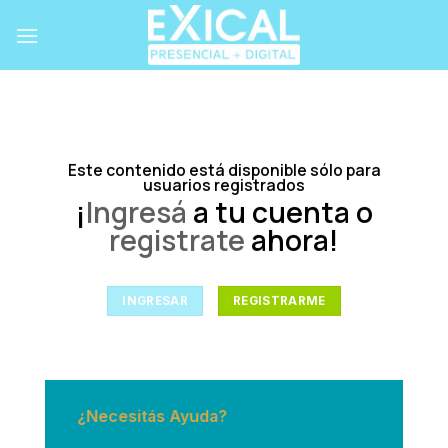
Skip
to
content
Este contenido está disponible sólo para
usuarios registrados
¡
Ingresá
a tu cuenta o
registrate
ahora!
INGRESAR
REGISTRARME
¿Necesitás Ayuda?