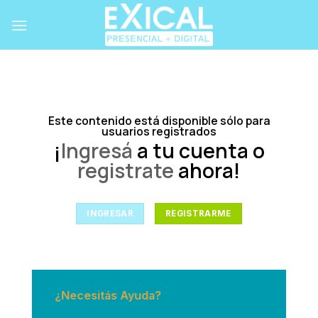
Skip
to
content
Este contenido está disponible sólo para
usuarios registrados
¡
Ingresá
a tu cuenta o
registrate
ahora!
INGRESAR
REGISTRARME
¿Necesitás Ayuda?