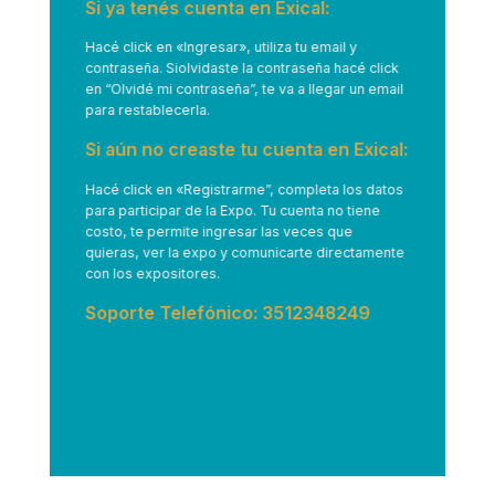
Si ya tenés cuenta en Exical:
Hacé click en
«Ingresar»
, utiliza tu email y
contraseña. Siolvidaste la contraseña hacé click
en “Olvidé mi contraseña”, te va a llegar un email
para restablecerla.
Si aún no creaste tu cuenta en Exical:
Hacé click en
«Registrarme”
, completa los datos
para participar de la Expo. Tu cuenta no tiene
costo, te permite ingresar las veces que
quieras, ver la expo y comunicarte directamente
con los expositores.
Soporte Telefónico: 3512348249