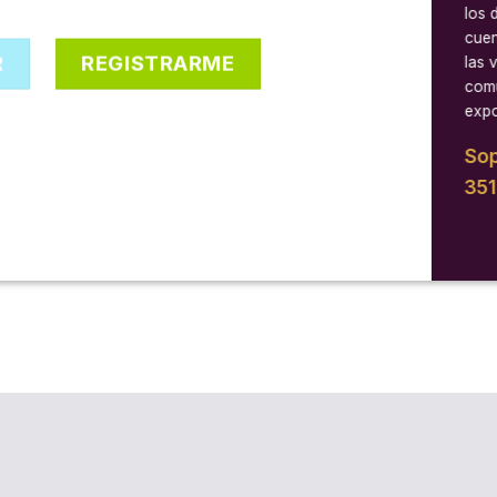
los 
cuen
R
REGISTRARME
las 
comu
expo
Sop
35