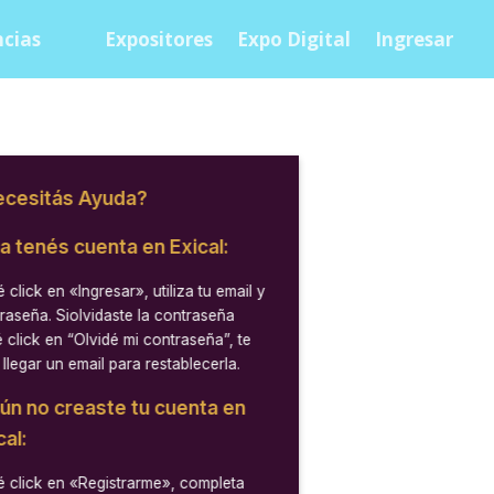
cias
Expositores
Expo Digital
Ingresar
cesitás Ayuda?
ya tenés cuenta en Exical:
 click en
«Ingresar»
, utiliza tu email y
raseña. Siolvidaste la contraseña
 click en “Olvidé mi contraseña”, te
 llegar un email para restablecerla.
aún no creaste tu cuenta en
cal:
 click en
«Registrarme»
, completa