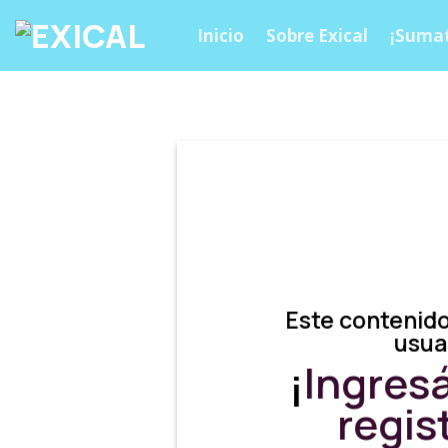
Skip
Inicio
Sobre Exical
¡Sumat
to
content
Este contenido
usua
¡
Ingres
regis