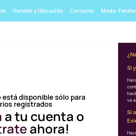
e!
Hoteles y Ubicación
Contacto
Moda-Tenden
¿Ne
Si 
Hacé
cont
hacé
 está disponible sólo para
va a
rios registrados
á
a tu cuenta o
Si 
Exi
trate
ahora!
Hacé