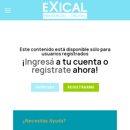
Skip
to
content
Este contenido está disponible sólo para
usuarios registrados
¡
Ingresá
a tu cuenta o
registrate
ahora!
INGRESAR
REGISTRARME
¿Necesitás Ayuda?