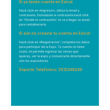
Si ya tenés cuenta en Exical:
Hacé click en
«Ingresar»
, utiliza tu email y
contraseña. Siolvidaste la contraseña hacé click
en “Olvidé mi contraseña”, te va a llegar un email
para restablecerla.
Si aún no creaste tu cuenta en Exical:
Hacé click en
«Registrarme”
, completa los datos
para participar de la Expo. Tu cuenta no tiene
costo, te permite ingresar las veces que
quieras, ver la expo y comunicarte directamente
con los expositores.
Soporte Telefónico: 3512348249