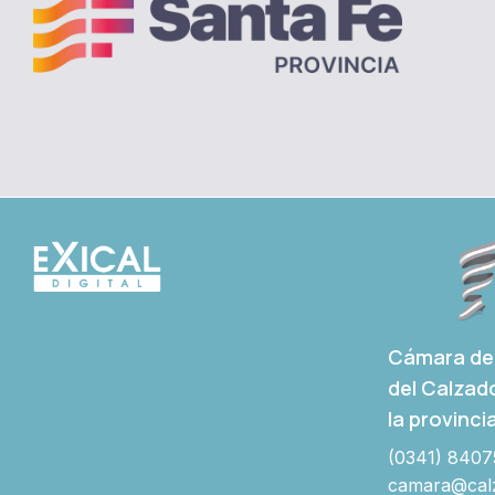
Cámara de 
del Calzad
la provinci
(0341) 8407
camara@calz