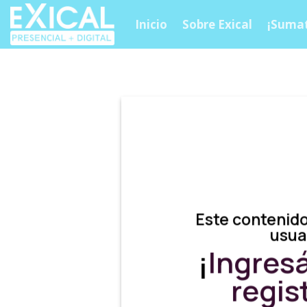
Skip
Inicio
Sobre Exical
¡Sumat
to
content
Este contenido
usua
¡
Ingres
regis