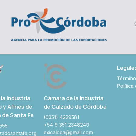
Legale
Término
Política
Cámara de la Industria
la Industria
de Calzado de Córdoba
o y Afines de
a de Santa Fe
(0351) 4229581
+54 9 351 2348249
555
exicalcba@gmail.com
adosantafe.org