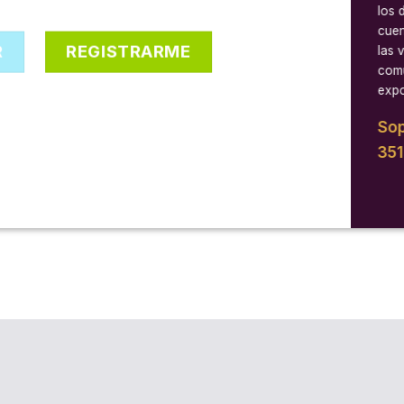
los 
cuen
R
REGISTRARME
las 
comu
expo
Sop
35