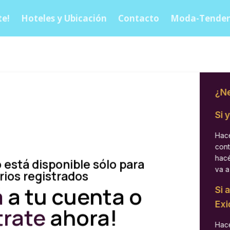
e!
Hoteles y Ubicación
Contacto
Moda-Tenden
¿Ne
Si 
Hacé
cont
hacé
 está disponible sólo para
va a
rios registrados
á
a tu cuenta o
Si 
Exi
trate
ahora!
Hacé