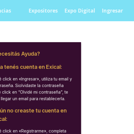
cias
Expositores
Expo Digital
Ingresar
cesitás Ayuda?
ya tenés cuenta en Exical:
 click en
«Ingresar»
, utiliza tu email y
raseña. Siolvidaste la contraseña
 click en “Olvidé mi contraseña”, te
 llegar un email para restablecerla.
aún no creaste tu cuenta en
cal:
 click en
«Registrarme»
, completa