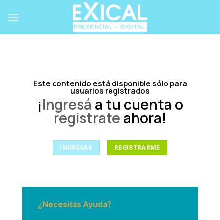
Skip
to
content
Este contenido está disponible sólo para
usuarios registrados
¡
Ingresá
a tu cuenta o
registrate
ahora!
INGRESAR
REGISTRARME
¿Necesitás Ayuda?