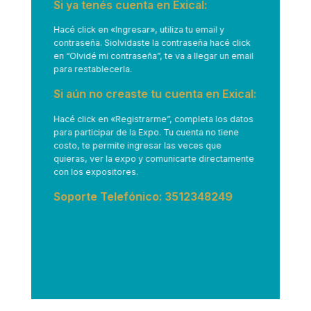
Si ya tenés cuenta en Exical:
Hacé click en
«Ingresar»
, utiliza tu email y
contraseña. Siolvidaste la contraseña hacé click
en “Olvidé mi contraseña”, te va a llegar un email
para restablecerla.
Si aún no creaste tu cuenta en Exical:
Hacé click en
«Registrarme”
, completa los datos
para participar de la Expo. Tu cuenta no tiene
costo, te permite ingresar las veces que
quieras, ver la expo y comunicarte directamente
con los expositores.
Soporte Telefónico: 3512348249