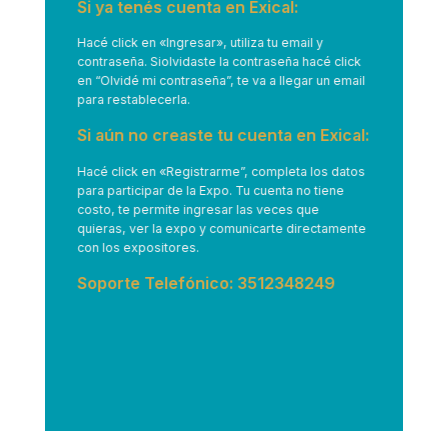
Si ya tenés cuenta en Exical:
Hacé click en
«Ingresar»
, utiliza tu email y
contraseña. Siolvidaste la contraseña hacé click
en “Olvidé mi contraseña”, te va a llegar un email
para restablecerla.
Si aún no creaste tu cuenta en Exical:
Hacé click en
«Registrarme”
, completa los datos
para participar de la Expo. Tu cuenta no tiene
costo, te permite ingresar las veces que
quieras, ver la expo y comunicarte directamente
con los expositores.
Soporte Telefónico: 3512348249