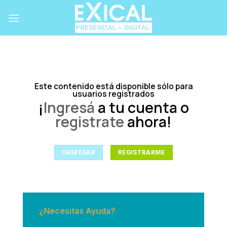
Skip
to
content
Este contenido está disponible sólo para
usuarios registrados
¡
Ingresá
a tu cuenta o
registrate
ahora!
INGRESAR
REGISTRARME
¿Necesitás Ayuda?