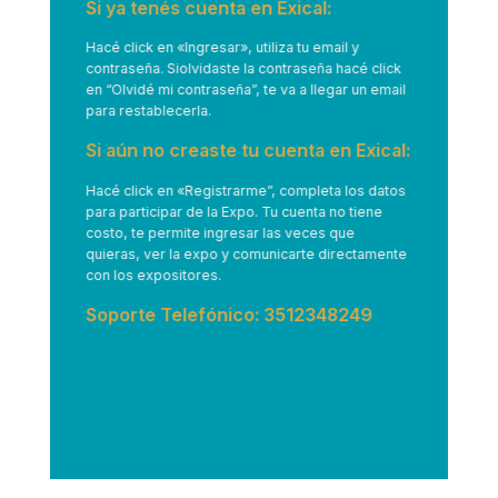
Si ya tenés cuenta en Exical:
Hacé click en
«Ingresar»
, utiliza tu email y
contraseña. Siolvidaste la contraseña hacé click
en “Olvidé mi contraseña”, te va a llegar un email
para restablecerla.
Si aún no creaste tu cuenta en Exical:
Hacé click en
«Registrarme”
, completa los datos
para participar de la Expo. Tu cuenta no tiene
costo, te permite ingresar las veces que
quieras, ver la expo y comunicarte directamente
con los expositores.
Soporte Telefónico: 3512348249