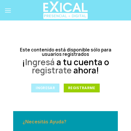
Skip
to
content
Este contenido está disponible sólo para
usuarios registrados
¡
Ingresá
a tu cuenta o
registrate
ahora!
INGRESAR
REGISTRARME
¿Necesitás Ayuda?