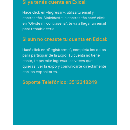
Si ya tenés cuenta en Exical:
Hacé click en
«Ingresar»
, utiliza tu email y
contraseña. Siolvidaste la contraseña hacé click
en “Olvidé mi contraseña”, te va a llegar un email
para restablecerla.
Si aún no creaste tu cuenta en Exical:
Hacé click en
«Registrarme”
, completa los datos
para participar de la Expo. Tu cuenta no tiene
costo, te permite ingresar las veces que
quieras, ver la expo y comunicarte directamente
con los expositores.
Soporte Telefónico: 3512348249