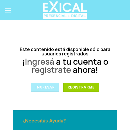
Skip
to
content
Este contenido está disponible sólo para
usuarios registrados
¡
Ingresá
a tu cuenta o
registrate
ahora!
INGRESAR
REGISTRARME
¿Necesitás Ayuda?