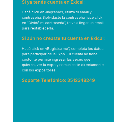
Si ya tenés cuenta en Exical:
Hacé click en
«Ingresar»
, utiliza tu email y
contraseña. Siolvidaste la contraseña hacé click
en “Olvidé mi contraseña”, te va a llegar un email
para restablecerla.
Si aún no creaste tu cuenta en Exical:
Hacé click en
«Registrarme”
, completa los datos
para participar de la Expo. Tu cuenta no tiene
costo, te permite ingresar las veces que
quieras, ver la expo y comunicarte directamente
con los expositores.
Soporte Telefónico: 3512348249