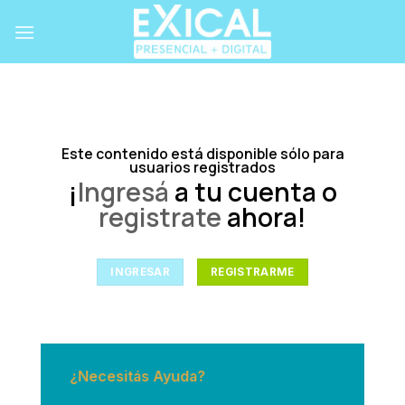
Skip
to
content
Este contenido está disponible sólo para
usuarios registrados
¡
Ingresá
a tu cuenta o
registrate
ahora!
INGRESAR
REGISTRARME
¿Necesitás Ayuda?