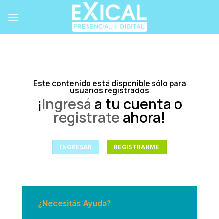
Skip
to
content
Este contenido está disponible sólo para
usuarios registrados
¡
Ingresá
a tu cuenta o
registrate
ahora!
INGRESAR
REGISTRARME
¿Necesitás Ayuda?