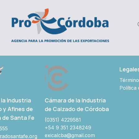
Legale
Término
Política
Cámara de la Industria
la Industria
de Calzado de Córdoba
o y Afines de
a de Santa Fe
(0351) 4229581
+54 9 351 2348249
555
exicalcba@gmail.com
adosantafe.org