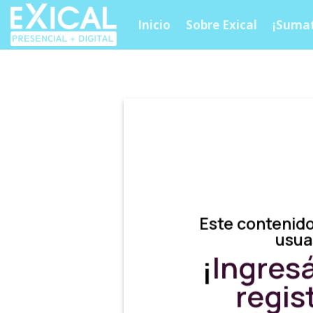
Skip
Inicio
Sobre Exical
¡Sumat
to
content
Este contenido
usua
¡
Ingres
regis