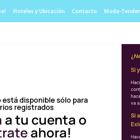
e!
Hoteles y Ubicación
Contacto
Moda-Tenden
¿Ne
Si 
Hacé
cont
hacé
 está disponible sólo para
va a
rios registrados
á
a tu cuenta o
Si 
Exi
trate
ahora!
Hacé