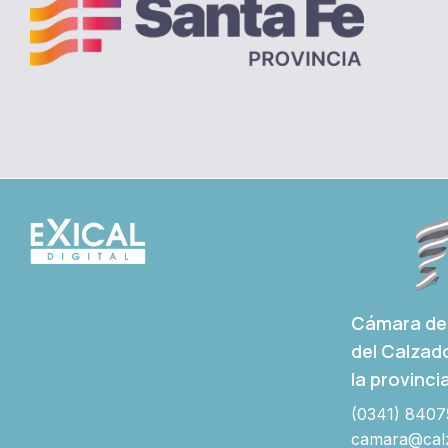
Cámara de 
del Calzad
la provinci
(0341) 8407
camara@calz