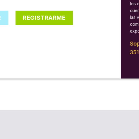
los 
cuen
R
REGISTRARME
las 
comu
expo
Sop
35