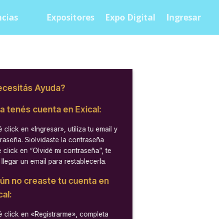
cias
Expositores
Expo Digital
Ingresar
cesitás Ayuda?
ya tenés cuenta en Exical:
 click en
«Ingresar»
, utiliza tu email y
raseña. Siolvidaste la contraseña
 click en “Olvidé mi contraseña”, te
 llegar un email para restablecerla.
aún no creaste tu cuenta en
cal:
 click en
«Registrarme»
, completa