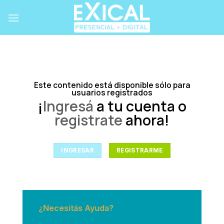
Skip
to
content
Este contenido está disponible sólo para
usuarios registrados
¡
Ingresá
a tu cuenta o
registrate
ahora!
INGRESAR
REGISTRARME
¿Necesitás Ayuda?