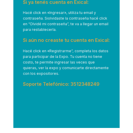
Si ya tenés cuenta en Exical:
Hacé click en
«Ingresar»
, utiliza tu email y
contraseña. Siolvidaste la contraseña hacé click
en “Olvidé mi contraseña”, te va a llegar un email
para restablecerla.
Si aún no creaste tu cuenta en Exical:
Hacé click en
«Registrarme”
, completa los datos
para participar de la Expo. Tu cuenta no tiene
costo, te permite ingresar las veces que
quieras, ver la expo y comunicarte directamente
con los expositores.
Soporte Telefónico: 3512348249