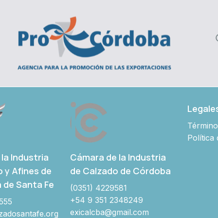
Legale
Término
Política
Cámara de la Industria
la Industria
de Calzado de Córdoba
o y Afines de
a de Santa Fe
(0351) 4229581
+54 9 351 2348249
555
exicalcba@gmail.com
adosantafe.org