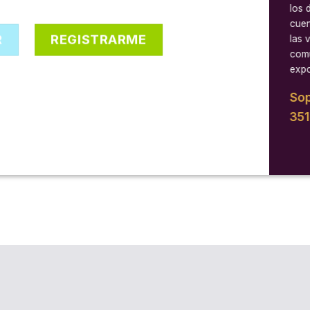
los 
cuen
R
REGISTRARME
las 
comu
expo
Sop
35