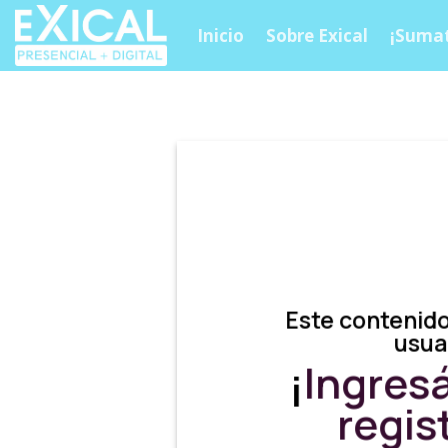
Skip
Inicio
Sobre Exical
¡Sumat
to
content
Este contenido
usua
¡
Ingres
regis