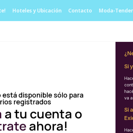
e!
Hoteles y Ubicación
Contacto
Moda-Tenden
¿Ne
Si 
Hacé
cont
hacé
 está disponible sólo para
va a
rios registrados
á
a tu cuenta o
Si 
Exi
trate
ahora!
Hacé