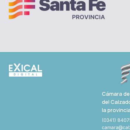
Cámara de 
del Calzad
la provinci
(0341) 8407
camara@calz