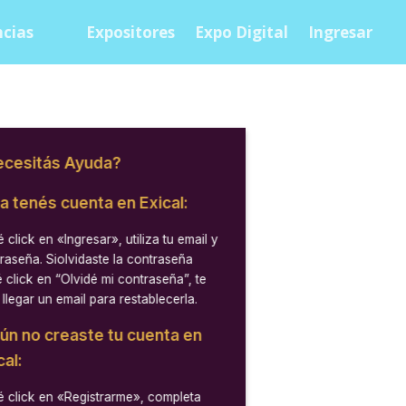
cias
Expositores
Expo Digital
Ingresar
cesitás Ayuda?
ya tenés cuenta en Exical:
 click en
«Ingresar»
, utiliza tu email y
raseña. Siolvidaste la contraseña
 click en “Olvidé mi contraseña”, te
 llegar un email para restablecerla.
aún no creaste tu cuenta en
cal:
 click en
«Registrarme»
, completa