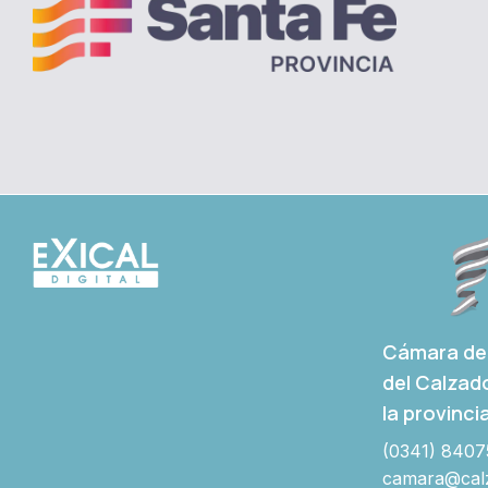
Cámara de 
del Calzad
la provinci
(0341) 8407
camara@calz