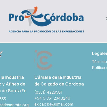
Legale
Término
Política
Cámara de la Industria
la Industria
de Calzado de Córdoba
o y Afines de
a de Santa Fe
(0351) 4229581
+54 9 351 2348249
555
exicalcba@gmail.com
adosantafe.org