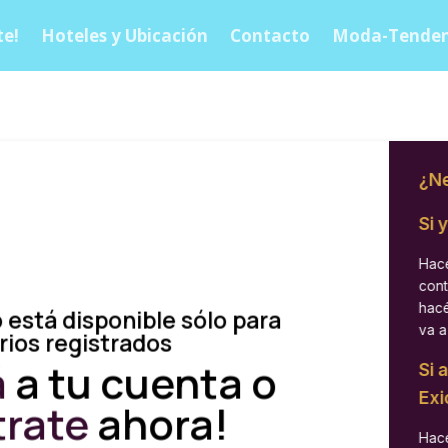
e!
Hoteles y Ubicación
Contacto
Moda-Tenden
¿Ne
Si 
Hacé
cont
hacé
 está disponible sólo para
va a
rios registrados
á
a tu cuenta o
Si 
Exi
trate
ahora!
Hacé