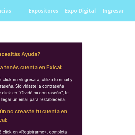
cias
Expositores
Expo Digital
Ingresar
cesitás Ayuda?
ya tenés cuenta en Exical:
 click en
«Ingresar»
, utiliza tu email y
raseña. Siolvidaste la contraseña
 click en “Olvidé mi contraseña”, te
 llegar un email para restablecerla.
aún no creaste tu cuenta en
cal:
 click en
«Registrarme»
, completa