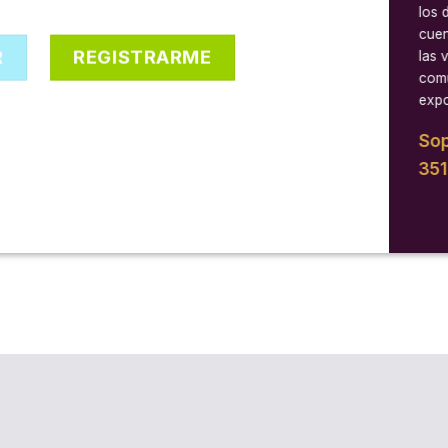
los 
cuen
R
REGISTRARME
las 
comu
expo
Sop
35