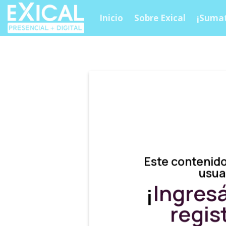
Skip
Inicio
Sobre Exical
¡Sumat
to
content
Este contenido
usua
¡
Ingres
regis