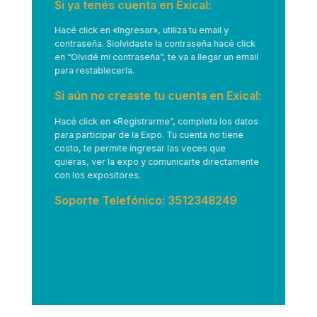
Si ya tenés cuenta en Exical:
Hacé click en
«Ingresar»
, utiliza tu email y
contraseña. Siolvidaste la contraseña hacé click
en “Olvidé mi contraseña”, te va a llegar un email
para restablecerla.
Si aún no creaste tu cuenta en Exical:
Hacé click en
«Registrarme”
, completa los datos
para participar de la Expo. Tu cuenta no tiene
costo, te permite ingresar las veces que
quieras, ver la expo y comunicarte directamente
con los expositores.
Soporte Telefónico: 3512348249