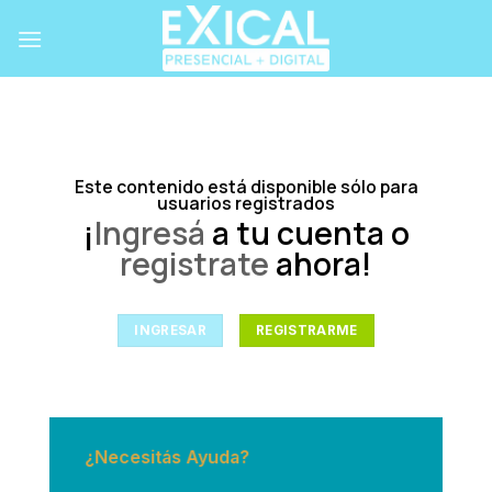
Skip
to
content
Este contenido está disponible sólo para
usuarios registrados
¡
Ingresá
a tu cuenta o
registrate
ahora!
INGRESAR
REGISTRARME
¿Necesitás Ayuda?