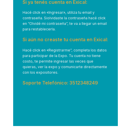
Si ya tenés cuenta en Exical:
Hacé click en
«Ingresar»
, utiliza tu email y
contraseña. Siolvidaste la contraseña hacé click
en “Olvidé mi contraseña”, te va a llegar un email
para restablecerla.
Si aún no creaste tu cuenta en Exical:
Hacé click en
«Registrarme”
, completa los datos
para participar de la Expo. Tu cuenta no tiene
costo, te permite ingresar las veces que
quieras, ver la expo y comunicarte directamente
con los expositores.
Soporte Telefónico: 3512348249