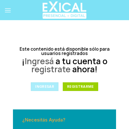
Skip
to
content
Este contenido está disponible sólo para
usuarios registrados
¡
Ingresá
a tu cuenta o
registrate
ahora!
INGRESAR
REGISTRARME
¿Necesitás Ayuda?