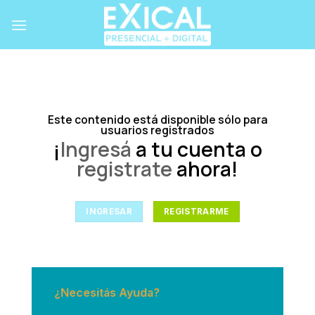
Skip
to
content
Este contenido está disponible sólo para
usuarios registrados
¡
Ingresá
a tu cuenta o
registrate
ahora!
INGRESAR
REGISTRARME
¿Necesitás Ayuda?