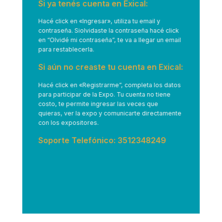
Si ya tenés cuenta en Exical:
Hacé click en
«Ingresar»
, utiliza tu email y
contraseña. Siolvidaste la contraseña hacé click
en “Olvidé mi contraseña”, te va a llegar un email
para restablecerla.
Si aún no creaste tu cuenta en Exical:
Hacé click en
«Registrarme”
, completa los datos
para participar de la Expo. Tu cuenta no tiene
costo, te permite ingresar las veces que
quieras, ver la expo y comunicarte directamente
con los expositores.
Soporte Telefónico: 3512348249