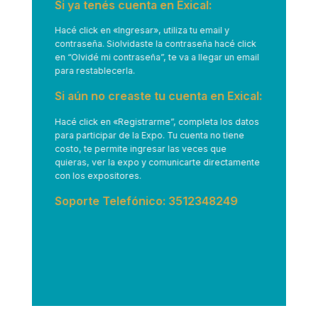
Si ya tenés cuenta en Exical:
Hacé click en
«Ingresar»
, utiliza tu email y
contraseña. Siolvidaste la contraseña hacé click
en “Olvidé mi contraseña”, te va a llegar un email
para restablecerla.
Si aún no creaste tu cuenta en Exical:
Hacé click en
«Registrarme”
, completa los datos
para participar de la Expo. Tu cuenta no tiene
costo, te permite ingresar las veces que
quieras, ver la expo y comunicarte directamente
con los expositores.
Soporte Telefónico: 3512348249