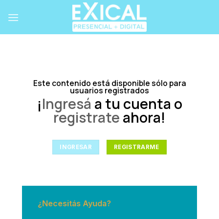
Skip
to
content
Este contenido está disponible sólo para
usuarios registrados
¡
Ingresá
a tu cuenta o
registrate
ahora!
INGRESAR
REGISTRARME
¿Necesitás Ayuda?