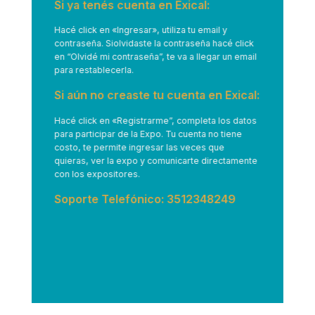
Si ya tenés cuenta en Exical:
Hacé click en
«Ingresar»
, utiliza tu email y
contraseña. Siolvidaste la contraseña hacé click
en “Olvidé mi contraseña”, te va a llegar un email
para restablecerla.
Si aún no creaste tu cuenta en Exical:
Hacé click en
«Registrarme”
, completa los datos
para participar de la Expo. Tu cuenta no tiene
costo, te permite ingresar las veces que
quieras, ver la expo y comunicarte directamente
con los expositores.
Soporte Telefónico: 3512348249