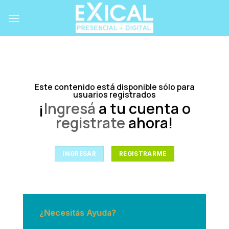
Skip
to
content
Este contenido está disponible sólo para
usuarios registrados
¡
Ingresá
a tu cuenta o
registrate
ahora!
INGRESAR
REGISTRARME
¿Necesitás Ayuda?