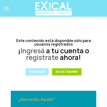
Skip
to
content
Este contenido está disponible sólo para
usuarios registrados
¡
Ingresá
a tu cuenta o
registrate
ahora!
INGRESAR
REGISTRARME
¿Necesitás Ayuda?