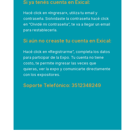
Si ya tenés cuenta en Exical:
Hacé click en
«Ingresar»
, utiliza tu email y
contraseña. Siolvidaste la contraseña hacé click
en “Olvidé mi contraseña”, te va a llegar un email
para restablecerla.
Si aún no creaste tu cuenta en Exical:
Hacé click en
«Registrarme”
, completa los datos
para participar de la Expo. Tu cuenta no tiene
costo, te permite ingresar las veces que
quieras, ver la expo y comunicarte directamente
con los expositores.
Soporte Telefónico: 3512348249