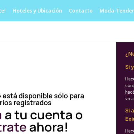
e!
Hoteles y Ubicación
Contacto
Moda-Tenden
¿Ne
Si 
Hacé
cont
hacé
 está disponible sólo para
va a
rios registrados
á
a tu cuenta o
Si 
Exi
trate
ahora!
Hacé