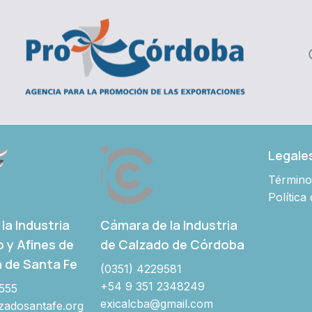
Legale
Término
Política
Cámara de la Industria
la Industria
de Calzado de Córdoba
o y Afines de
a de Santa Fe
(0351) 4229581
+54 9 351 2348249
555
exicalcba@gmail.com
adosantafe.org