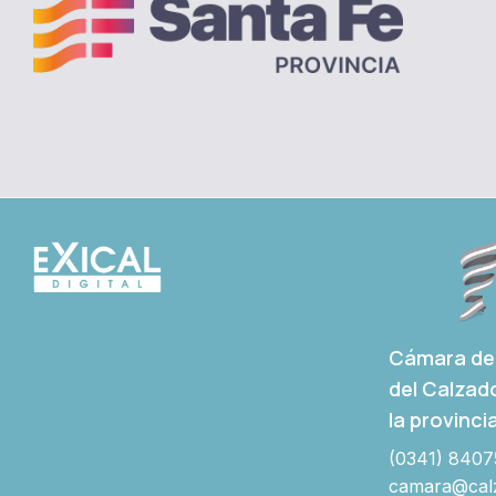
Cámara de 
del Calzad
la provinci
(0341) 8407
camara@calz