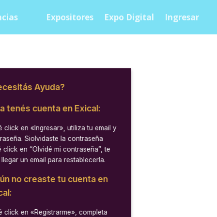
cias
Expositores
Expo Digital
Ingresar
cesitás Ayuda?
ya tenés cuenta en Exical:
 click en
«Ingresar»
, utiliza tu email y
raseña. Siolvidaste la contraseña
 click en “Olvidé mi contraseña”, te
 llegar un email para restablecerla.
aún no creaste tu cuenta en
cal:
 click en
«Registrarme»
, completa