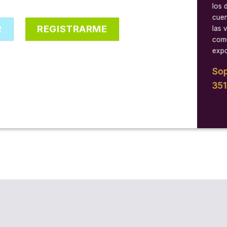
los 
cuen
R
REGISTRARME
las 
comu
expo
Sop
35