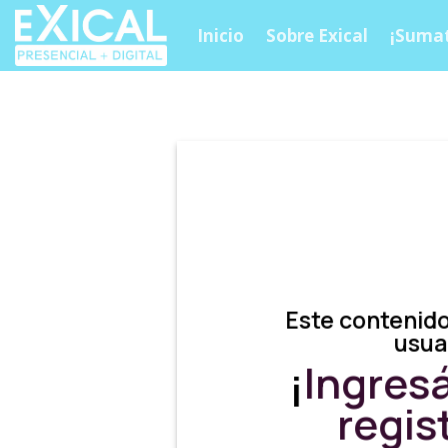
Skip
Inicio
Sobre Exical
¡Sumat
to
content
Este contenido
usua
¡
Ingres
regis