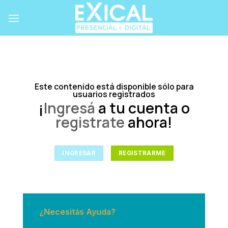
Skip
to
content
Este contenido está disponible sólo para
usuarios registrados
¡
Ingresá
a tu cuenta o
registrate
ahora!
INGRESAR
REGISTRARME
¿Necesitás Ayuda?