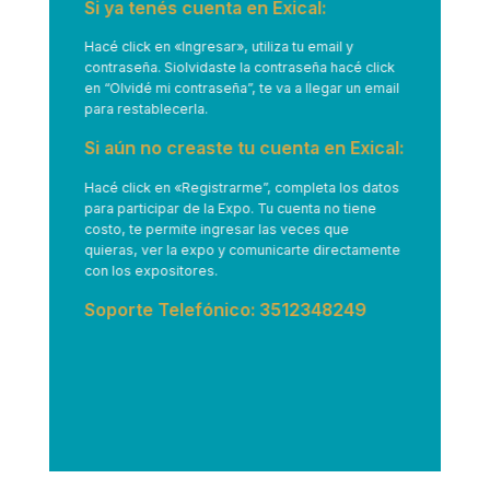
Si ya tenés cuenta en Exical:
Hacé click en
«Ingresar»
, utiliza tu email y
contraseña. Siolvidaste la contraseña hacé click
en “Olvidé mi contraseña”, te va a llegar un email
para restablecerla.
Si aún no creaste tu cuenta en Exical:
Hacé click en
«Registrarme”
, completa los datos
para participar de la Expo. Tu cuenta no tiene
costo, te permite ingresar las veces que
quieras, ver la expo y comunicarte directamente
con los expositores.
Soporte Telefónico: 3512348249