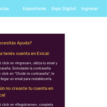
cias
Expositores
Expo Digital
Ingresar
cesitás Ayuda?
ya tenés cuenta en Exical:
 click en
«Ingresar»
, utiliza tu email y
raseña. Siolvidaste la contraseña
 click en “Olvidé mi contraseña”, te
 llegar un email para restablecerla.
aún no creaste tu cuenta en
cal:
 click en
«Registrarme»
, completa