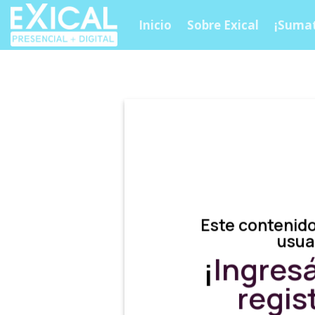
Skip
Inicio
Sobre Exical
¡Sumat
to
content
Este contenido
usua
¡
Ingres
regis