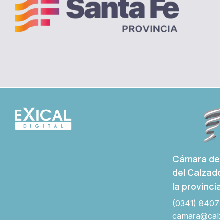
Cámara de 
del Calzad
la provinci
(0341) 8407
camara@calz