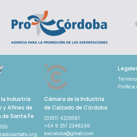
Legale
Término
Política
Cámara de la Industria
la Industria
de Calzado de Córdoba
o y Afines de
a de Santa Fe
(0351) 4229581
+54 9 351 2348249
555
exicalcba@gmail.com
adosantafe.org