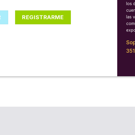
los 
cuen
R
REGISTRARME
las 
comu
expo
Sop
35