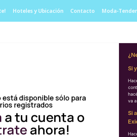
e!
Hoteles y Ubicación
Contacto
Moda-Tenden
¿Ne
Si 
Hacé
cont
hacé
 está disponible sólo para
va a
rios registrados
á
a tu cuenta o
Si 
Exi
trate
ahora!
Hacé