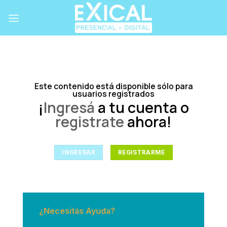
Skip
to
content
Este contenido está disponible sólo para
usuarios registrados
¡
Ingresá
a tu cuenta o
registrate
ahora!
INGRESAR
REGISTRARME
¿Necesitás Ayuda?