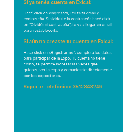
Si ya tenés cuenta en Exical:
Hacé click en
«Ingresar»
, utiliza tu email y
contraseña. Siolvidaste la contraseña hacé click
en “Olvidé mi contraseña”, te va a llegar un email
para restablecerla.
Si aún no creaste tu cuenta en Exical:
Hacé click en
«Registrarme”
, completa los datos
para participar de la Expo. Tu cuenta no tiene
costo, te permite ingresar las veces que
quieras, ver la expo y comunicarte directamente
con los expositores.
Soporte Telefónico: 3512348249