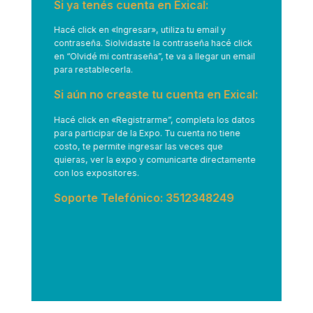
Si ya tenés cuenta en Exical:
Hacé click en
«Ingresar»
, utiliza tu email y
contraseña. Siolvidaste la contraseña hacé click
en “Olvidé mi contraseña”, te va a llegar un email
para restablecerla.
Si aún no creaste tu cuenta en Exical:
Hacé click en
«Registrarme”
, completa los datos
para participar de la Expo. Tu cuenta no tiene
costo, te permite ingresar las veces que
quieras, ver la expo y comunicarte directamente
con los expositores.
Soporte Telefónico: 3512348249