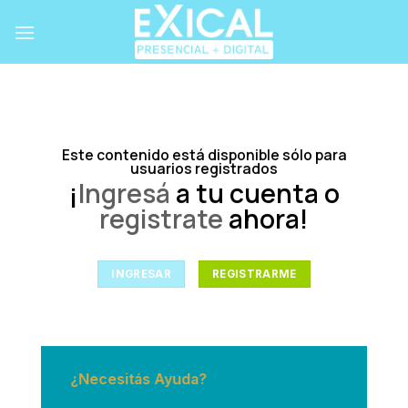
Skip
to
content
Este contenido está disponible sólo para
usuarios registrados
¡
Ingresá
a tu cuenta o
registrate
ahora!
INGRESAR
REGISTRARME
¿Necesitás Ayuda?