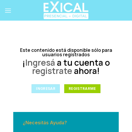
Skip
to
content
Este contenido está disponible sólo para
usuarios registrados
¡
Ingresá
a tu cuenta o
registrate
ahora!
INGRESAR
REGISTRARME
¿Necesitás Ayuda?