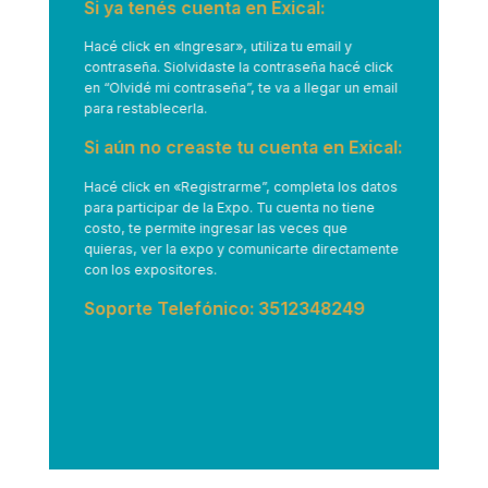
Si ya tenés cuenta en Exical:
Hacé click en
«Ingresar»
, utiliza tu email y
contraseña. Siolvidaste la contraseña hacé click
en “Olvidé mi contraseña”, te va a llegar un email
para restablecerla.
Si aún no creaste tu cuenta en Exical:
Hacé click en
«Registrarme”
, completa los datos
para participar de la Expo. Tu cuenta no tiene
costo, te permite ingresar las veces que
quieras, ver la expo y comunicarte directamente
con los expositores.
Soporte Telefónico: 3512348249