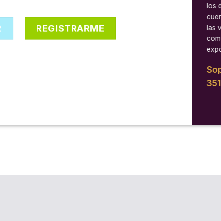
los 
cuen
R
REGISTRARME
las 
comu
expo
Sop
35