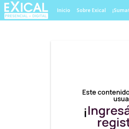
Skip
Inicio
Sobre Exical
¡Sumat
to
content
Este contenido
usua
¡
Ingres
regis