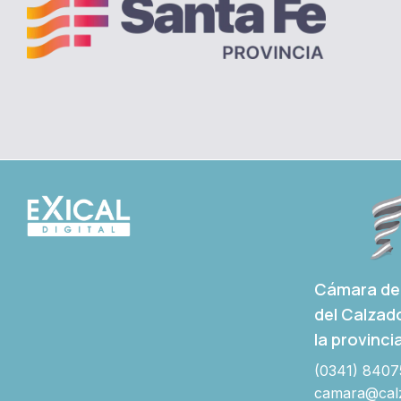
Cámara de 
del Calzad
la provinci
(0341) 8407
camara@calz