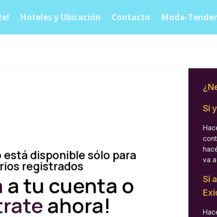
e!
Hoteles y Ubicación
Contacto
Moda-Tenden
¿Ne
Si 
Hacé
cont
hacé
 está disponible sólo para
va a
rios registrados
á
a tu cuenta o
Si 
Exi
trate
ahora!
Hacé