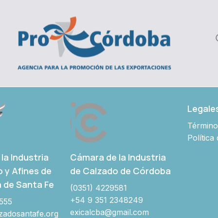
Legale
Término
Política
Cámara de la Industria
la Industria
de Calzado de Córdoba
o y Afines de
a de Santa Fe
(0351) 4229581
+54 9 351 2348249
555
exicalcba@gmail.com
adosantafe.org