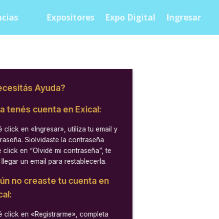
cias
Expositores
Expo Digital
Ingresar
cesitás Ayuda?
ya tenés cuenta en Exical:
 click en
«Ingresar»
, utiliza tu email y
raseña. Siolvidaste la contraseña
 click en “Olvidé mi contraseña”, te
 llegar un email para restablecerla.
aún no creaste tu cuenta en
cal:
 click en
«Registrarme»
, completa