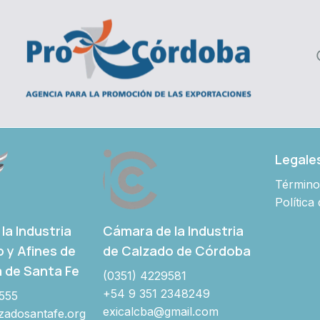
Legale
Término
Política
Cámara de la Industria
la Industria
de Calzado de Córdoba
o y Afines de
a de Santa Fe
(0351) 4229581
+54 9 351 2348249
555
exicalcba@gmail.com
adosantafe.org