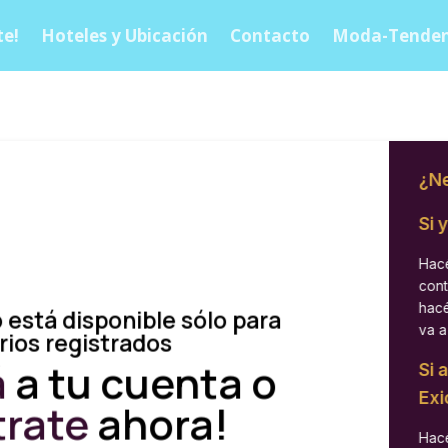
e!
Hoteles y Ubicación
Contacto
Moda-Tenden
¿Ne
Si 
Hacé
cont
hacé
 está disponible sólo para
va a
rios registrados
á
a tu cuenta o
Si 
Exi
trate
ahora!
Hacé