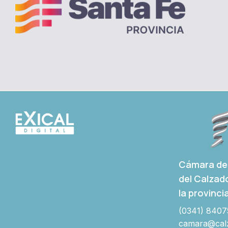
Cámara de 
del Calzad
la provinci
(0341) 8407
camara@calz