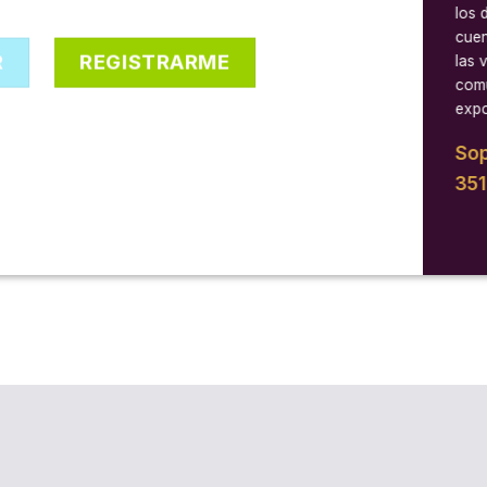
los 
cuen
R
REGISTRARME
las 
comu
expo
Sop
35