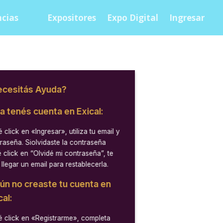
cias
Expositores
Expo Digital
Ingresar
cesitás Ayuda?
ya tenés cuenta en Exical:
 click en
«Ingresar»
, utiliza tu email y
raseña. Siolvidaste la contraseña
 click en “Olvidé mi contraseña”, te
 llegar un email para restablecerla.
aún no creaste tu cuenta en
cal:
 click en
«Registrarme»
, completa