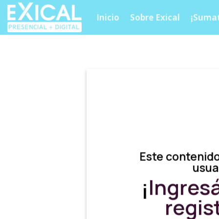
Skip
Inicio
Sobre Exical
¡Sumat
to
content
Este contenido
usua
¡
Ingres
regis