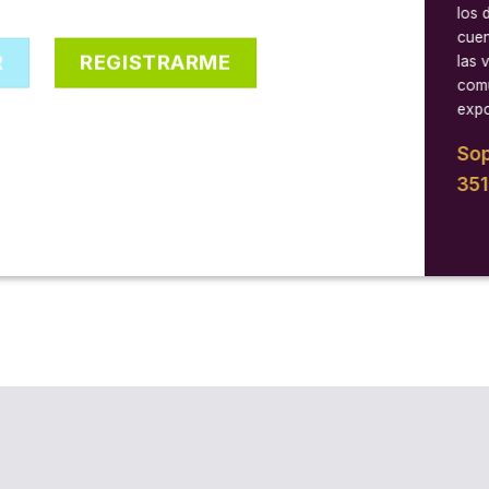
los 
cuen
R
REGISTRARME
las 
comu
expo
Sop
35