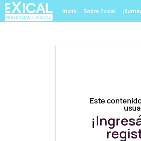
Skip
Inicio
Sobre Exical
¡Sumat
to
content
Este contenido
usua
¡
Ingres
regis