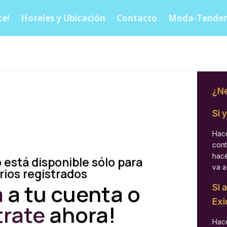
e!
Hoteles y Ubicación
Contacto
Moda-Tenden
¿Ne
Si 
Hacé
cont
hacé
 está disponible sólo para
va a
rios registrados
á
a tu cuenta o
Si 
Exi
trate
ahora!
Hacé