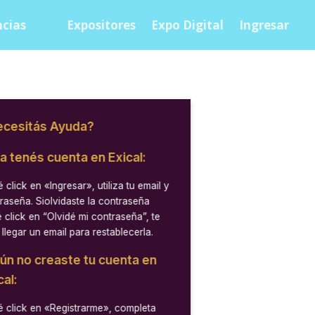
cias
Expositores
Expo Digital
Ingresar
cesitás Ayuda?
ya tenés cuenta en Exical:
 click en
«Ingresar»
, utiliza tu email y
raseña. Siolvidaste la contraseña
 click en “Olvidé mi contraseña”, te
 llegar un email para restablecerla.
aún no creaste tu cuenta en
cal:
 click en
«Registrarme»
, completa