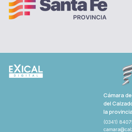
Cámara de 
del Calzad
la provinci
(0341) 8407
camara@calz