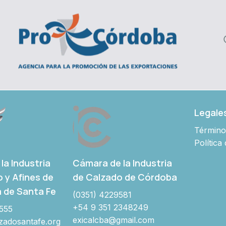
Legale
Término
Política
Cámara de la Industria
la Industria
de Calzado de Córdoba
o y Afines de
a de Santa Fe
(0351) 4229581
+54 9 351 2348249
555
exicalcba@gmail.com
adosantafe.org