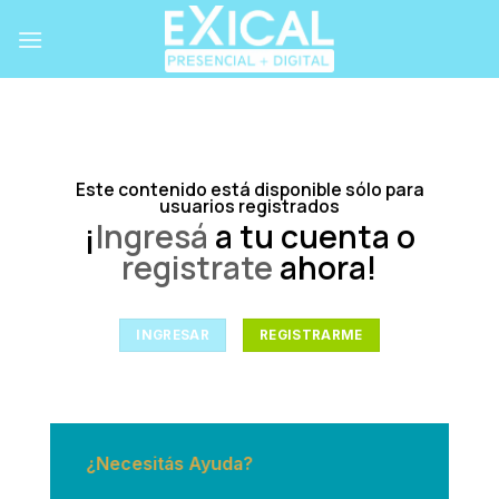
Skip
to
content
Este contenido está disponible sólo para
usuarios registrados
¡
Ingresá
a tu cuenta o
registrate
ahora!
INGRESAR
REGISTRARME
¿Necesitás Ayuda?