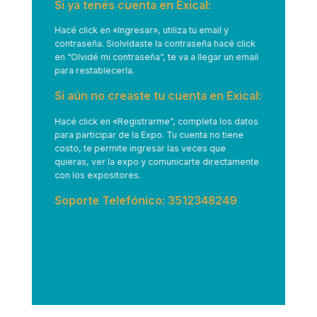
Si ya tenés cuenta en Exical:
Hacé click en
«Ingresar»
, utiliza tu email y
contraseña. Siolvidaste la contraseña hacé click
en “Olvidé mi contraseña”, te va a llegar un email
para restablecerla.
Si aún no creaste tu cuenta en Exical:
Hacé click en
«Registrarme”
, completa los datos
para participar de la Expo. Tu cuenta no tiene
costo, te permite ingresar las veces que
quieras, ver la expo y comunicarte directamente
con los expositores.
Soporte Telefónico: 3512348249