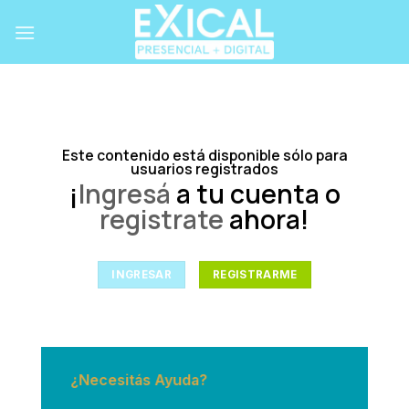
Skip
to
content
Este contenido está disponible sólo para
usuarios registrados
¡
Ingresá
a tu cuenta o
registrate
ahora!
INGRESAR
REGISTRARME
¿Necesitás Ayuda?