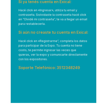
Si ya tenés cuenta en Exical:
Hacé click en
«Ingresar»
, utiliza tu email y
contraseña. Siolvidaste la contraseña hacé click
en “Olvidé mi contraseña”, te va a llegar un email
para restablecerla.
Si aún no creaste tu cuenta en Exical:
Hacé click en
«Registrarme”
, completa los datos
para participar de la Expo. Tu cuenta no tiene
costo, te permite ingresar las veces que
quieras, ver la expo y comunicarte directamente
con los expositores.
Soporte Telefónico: 3512348249